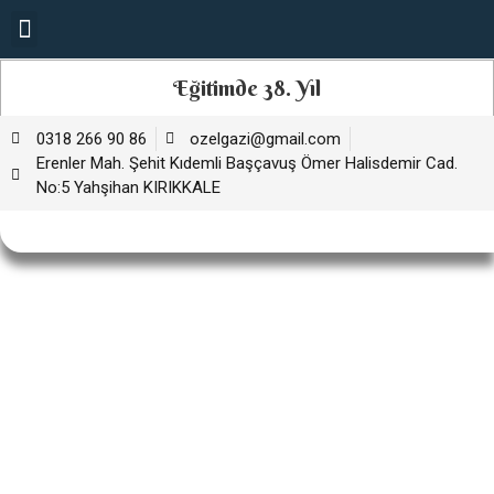
Eğitimde 38. Yıl
0318 266 90 86
ozelgazi@gmail.com
Erenler Mah. Şehit Kıdemli Başçavuş Ömer Halisdemir Cad.
No:5 Yahşihan KIRIKKALE