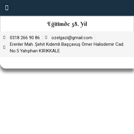
Eğitimde 38. Yıl
0318 266 90 86
ozelgazi@gmail.com
Erenler Mah. Şehit Kıdemli Başçavuş Ömer Halisdemir Cad.
No:5 Yahşihan KIRIKKALE