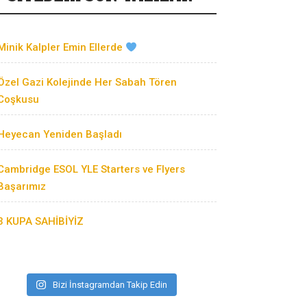
Minik Kalpler Emin Ellerde
Özel Gazi Kolejinde Her Sabah Tören
Coşkusu
Heyecan Yeniden Başladı
Cambridge ESOL YLE Starters ve Flyers
Başarımız
3 KUPA SAHİBİYİZ
Bizi İnstagramdan Takip Edin