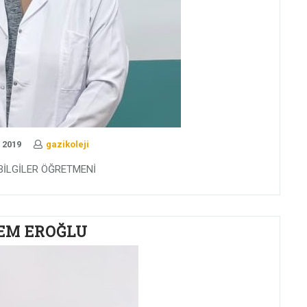
 2019
gazikoleji
BİLGİLER ÖĞRETMENİ
EM EROĞLU