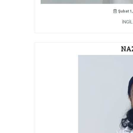
Şubat 1,
İNGİ
NA