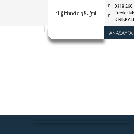
0318 266 
Eğitimde 38. Yıl
Erenler M
KIRIKKAL
Atatürk Köşesi
ANASAYFA
Türkçe
İngilizce