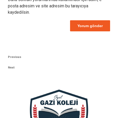
posta adresim ve site adresim bu tarayıcıya
kaydedilsin.
Yazı
Previous
Previous
gezinmesi
Post
Next
Next
Post