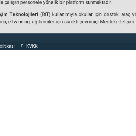
nde çalışan personele yönelik bir platform sunmaktadır.
işim Teknolojileri
(BİT) kullanımıyla okullar için destek, araç 
yrıca; eTwinning, eğitimciler için sürekli çevrimiçi Mesleki Gelişim 
olitikası
KVKK