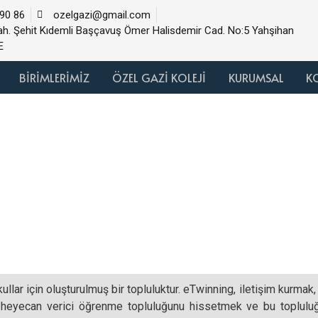
90 86
ozelgazi@gmail.com
ah. Şehit Kıdemli Başçavuş Ömer Halisdemir Cad. No:5 Yahşihan
E
BİRİMLERİMİZ
ÖZEL GAZİ KOLEJİ
KURUMSAL
K
llar için oluşturulmuş bir topluluktur. eTwinning, iletişim kurmak,
 heyecan verici öğrenme topluluğunu hissetmek ve bu topluluğu