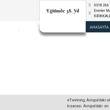
0318 266 
Eğitimde 38. Yıl
Erenler M
KIRIKKAL
Atatürk Köşesi
ANASAYFA
Türkçe
İngilizce
eTwinning, Avrupa’daki oku
kısacası Avrupa’daki en