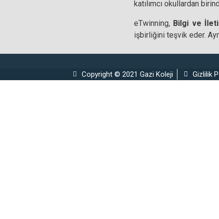
katılımcı okullardan biri
eTwinning,
Bilgi ve İlet
işbirliğini teşvik eder. A
Copyright © 2021 Gazi Koleji
Gizlilik P